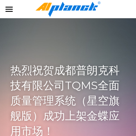
主页
产品与服务
行业方案及案例
关于我们
热烈祝贺成都普朗克科
企业动态
技有限公司TQMS全面
提供技术支持
质量管理系统（星空旗
舰版）成功上架金蝶应
用市场！